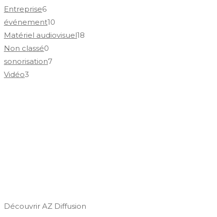
Entreprise
6
événement
10
Matériel audiovisuel
18
Non classé
0
sonorisation
7
Vidéo
3
Découvrir AZ Diffusion