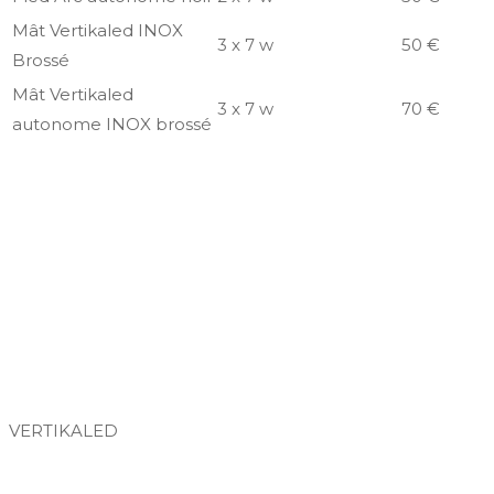
Mât Vertikaled INOX
3 x 7 w
50 €
Brossé
Mât Vertikaled
3 x 7 w
70 €
autonome INOX brossé
VERTIKALED