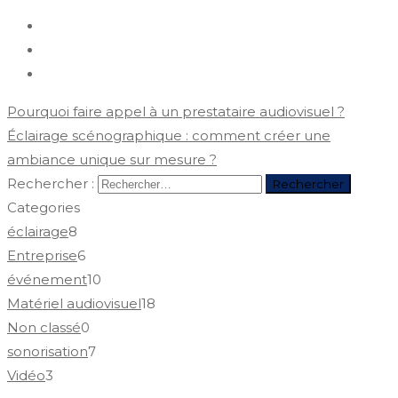
Pourquoi faire appel à un prestataire audiovisuel ?
Éclairage scénographique : comment créer une
ambiance unique sur mesure ?
Rechercher :
Categories
éclairage
8
Entreprise
6
événement
10
Matériel audiovisuel
18
Non classé
0
sonorisation
7
Vidéo
3