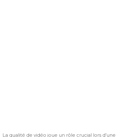
LOCATION
SYSTÈME DE
VIDÉO
Demande de devis
Voir nos réalisations
La qualité de vidéo joue un rôle crucial lors d’une